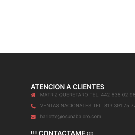
ATENCION A CLIENTES
MATRIZ QUERETARO TEL. 442 636 02 9
VENTAS NACIONALES TEL. 813 391 75 7
harlette@osunabalero.com
!!! CONTACTAME ¡¡¡