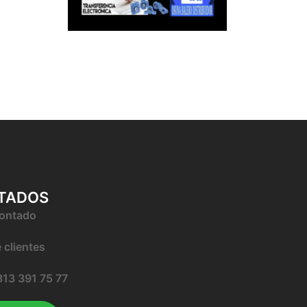
ITADOS
contado
 clientes
 813 391 75 77