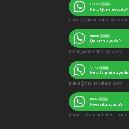
Arlette
Online
Hola Que necesita?
harlette@osunabalero.com
Johan
Online
Quieres ayuda?
johan@osunabalero.com
Alexa
Online
Hola te pudo ayuda
alexa@osunabalero.com
Juan
Online
Necesita ayuda?
jmiguel@osunabalero.com