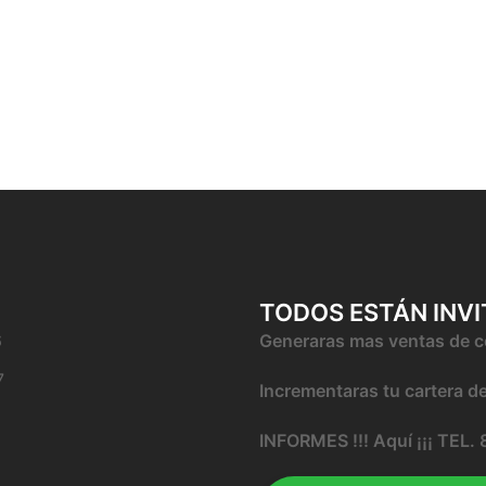
TODOS ESTÁN INV
6
Generaras mas ventas de 
7
Incrementaras tu cartera de
INFORMES !!! Aquí ¡¡¡ TEL.