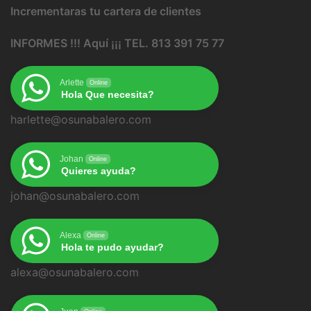
Incrementaras tu cartera de clientes
INFORMES !!! Aquí ¡¡¡ TEL. 813 391 75 77
Arlette
Online
Hola Que necesita?
harlette@osunabalero.com
Johan
Online
Quieres ayuda?
johan@osunabalero.com
Alexa
Online
Hola te pudo ayudar?
alexa@osunabalero.com