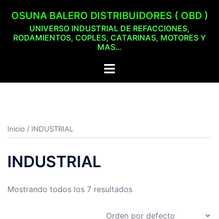
Saltar
OSUNA BALERO DISTRIBUIDORES ( OBD )
al
UNIVERSO INDUSTRIAL DE REFACCIONES,
contenido
RODAMIENTOS, COPLES, CATARINAS, MOTORES Y
MAS…
Toggle
menu
Inicio
/ INDUSTRIAL
INDUSTRIAL
Mostrando todos los 7 resultados