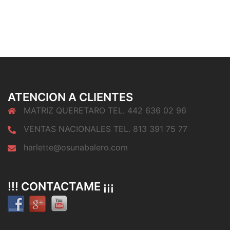
ATENCION A CLIENTES
MATRIZ QUERETARO TEL. 442 636 02 96
VENTAS NACIONALES TEL. 813 391 75 77
harlette@osunabalero.com
!!! CONTACTAME ¡¡¡